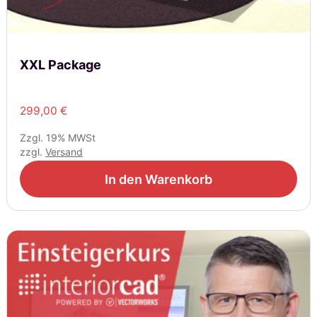
XXL Package
299,00
€
Zzgl. 19% MWSt
zzgl.
Versand
In den Warenkorb
Dieses
Produkt
weist
mehrere