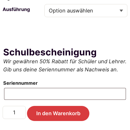
e
Ausführung
i
s
s
Schulbescheinigung
p
Wir gewähren 50% Rabatt für Schüler und Lehrer.
Gib uns deine Seriennummer als Nachweis an.
a
Seriennummer
n
n
E
In den Warenkorb
e
i
n