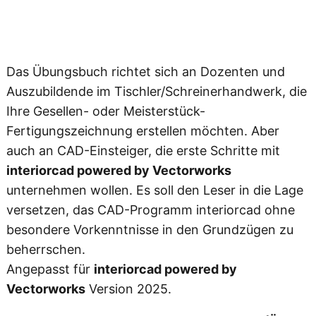
i
n
f
s
a
n
4
Das Übungsbuch richtet sich an Dozenten und
g
Auszubildende im Tischler/Schreinerhandwerk, die
i
6
s
Ihre Gesellen- oder Meisterstück-
t
Fertigungszeichnung erstellen möchten. Aber
,
l
auch an CAD-Einsteiger, die erste Schritte mit
e
interiorcad powered by Vectorworks
7
i
unternehmen wollen. Es soll den Leser in die Lage
c
versetzen, das CAD-Programm interiorcad ohne
3
h
besondere Vorkenntnisse in den Grundzügen zu
t
beherrschen.
“
M
Angepasst für
interiorcad powered by
€
e
Vectorworks
Version 2025.
n