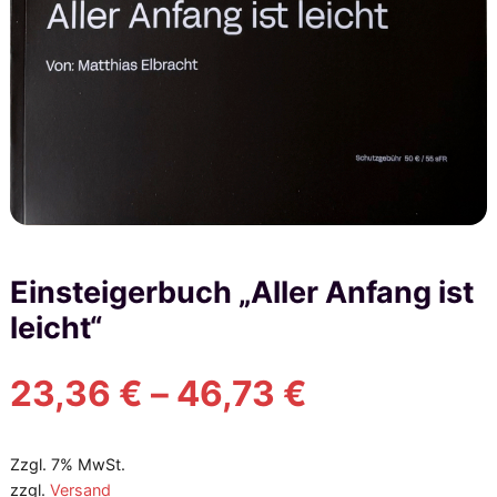
Einsteigerbuch „Aller Anfang ist
leicht“
P
23,36
€
–
46,73
€
r
Zzgl. 7% MwSt.
zzgl.
Versand