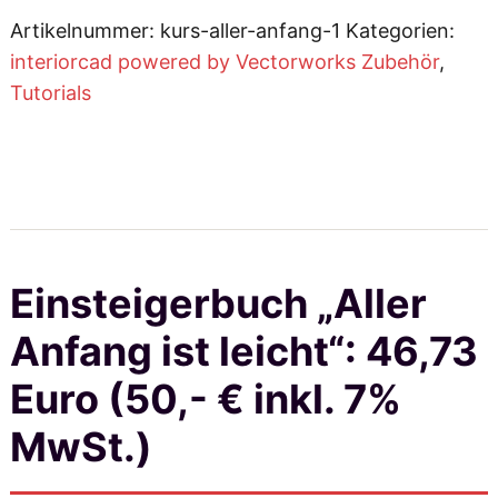
:
s
Artikelnummer:
kurs-aller-anfang-1
Kategorien:
t
2
e
interiorcad powered by Vectorworks Zubehör
,
i
Tutorials
3
g
e
,
r
b
3
u
c
6
h
Einsteigerbuch „Aller
"
A
Anfang ist leicht“: 46,73
l
Euro (50,- € inkl. 7%
€
l
e
MwSt.)
b
r
A